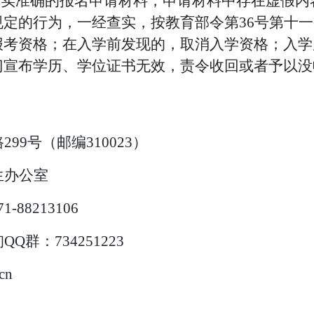
真实准确的报名申请材料，申请材料中存在虚假
规定的行为，一经查实，
按教育部令第
36号第十
报考资格；在入学前发现的，取消入学资格；入学
门宣布学历、学位证书无效，责令收回或者予以没
路
299号（邮编310023）
生办公室
71-88213106
询
Q
Q群
：
734251223
.cn