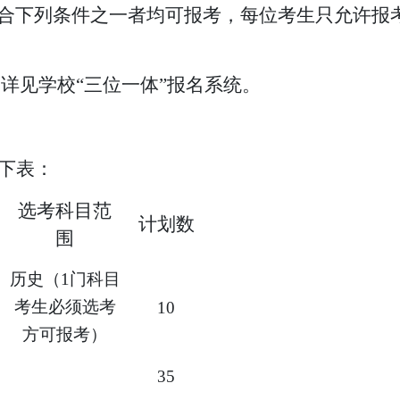
符合下列条件之一者均可报考，
每位考生只允许报
目
详见学校
“三位一体”报名系统。
如下表：
选考科目范
计划数
围
历史（
1门科目
考生必须选考
1
0
方可报考）
35