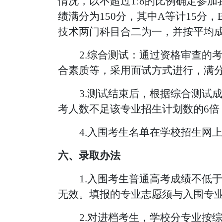
情况，以不超过
1:
8
的比例确定参加
绩满分为
150分，其中A等计15分
技术两门科目合二为一，并按平均
2.综合测试：通过资格审查的
合素质
等，
采用面试方式进行，满
3.测试结束后，根据综合测试成
考人数不足
该专业
招生计划数的
6
倍
4.入围考生名单在学校招生网
六、录取办法
1.入围考生普通高考成绩不低
无效。
填报的专业志愿须与入围专
2
.
对
进档考生，
学校分专业按