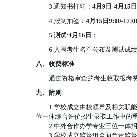
3.通知书打印：
4月9日-4月15日
4.报到抽签：
4月15日9:
00-17:0
5
.
测试
:
4月
1
6日
；
6
.入围考生名单公布及测试成
八、收费标准
通过资格审查的考生收取报考
九、附则
1.学校成立由校领导及相关职
位一体综合评价招生录取工作中的
2.中外合作办学专业三位一体
3.学校成
立监督组全面负责监